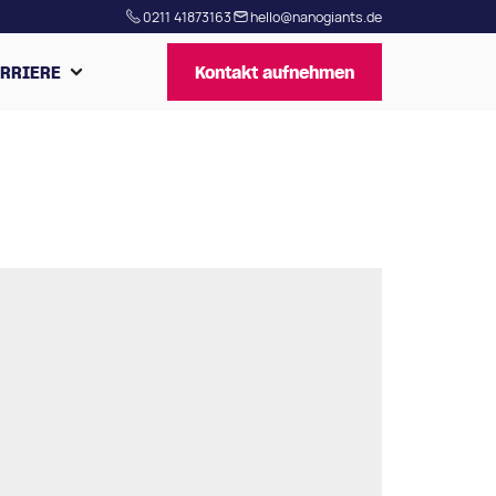
0211 41873163
hello@nanogiants.de
RRIERE
Kontakt aufnehmen