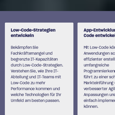
Slide 1 of 2.
Low-Code-Strategien
App-Entwicklu
entwickeln
Code entwicke
Bekämpfen Sie
Mit Low-Code kö
Fachkräftemangel und
Anwendungen sch
begrenzte IT-Kapazitäten
effizienter erstel
durch Low-Code-Strategien.
umfangreiche
Verstehen Sie, wie Ihre IT-
Programmierkenn
Abteilung und IT-Teams mit
führt zu einer sc
Low-Code zu mehr
Markteinführung
Performance kommen und
verbesserter Agil
welche Technologien für Ihr
Anpassungen un
Umfeld am besten passen.
einfach impleme
können.