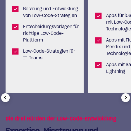
Beratung und Entwicklung
von Low-Code-Strategien
Apps für iO
mit Low-Co
Entscheidungsvorlagen für
Technologi
richtige Low-Code-
Plattform
Apps mit Fl
Mendix und
Low-Code-Strategien für
Technologi
IT-Teams
Apps mit Sa
Lightning
Die drei Hürden der Low-Code-Entwicklung
Expertise, Misstrauen und